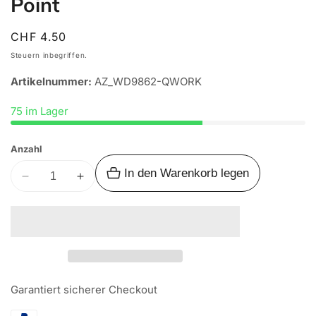
Point
Normaler
CHF 4.50
Preis
Steuern inbegriffen.
Artikelnummer:
AZ_WD9862-QWORK
75 im Lager
Anzahl
In den Warenkorb legen
Verringere
Erhöhe
die
die
Menge
Menge
für
für
Airlineschiene
Airlineschiene
Zurrplatte
Zurrplatte
one
one
Garantiert sicherer Checkout
Point
Point