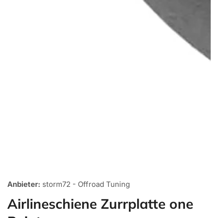
Medien
1
Anbieter:
storm72 - Offroad Tuning
in
Galerieansicht
Airlineschiene Zurrplatte one
öffnen