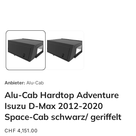
Medien
1
in
Galerieansicht
öffnen
Anbieter:
Alu-Cab
Alu-Cab Hardtop Adventure
Isuzu D-Max 2012-2020
Space-Cab schwarz/ geriffelt
Normaler
CHF 4,151.00