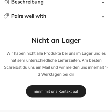
Beschreibung
2020
2020
Space-
Space-
Pairs well with
Cab
Cab
schwarz/
schwarz/
geriffelt
geriffelt
Nicht an Lager
Wir haben nicht alle Produkte bei uns im Lager und es
hat sehr unterschiedliche Lieferzeiten. Am besten
Schreibst du uns ein Mail und wir melden uns innerhalt 1-
3 Werktagen bei dir
nimm mit uns Kontakt auf