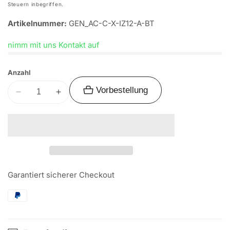
Preis
Steuern inbegriffen.
Artikelnummer:
GEN_AC-C-X-IZ12-A-BT
nimm mit uns Kontakt auf
Anzahl
Vorbestellung
Verringere
Erhöhe
die
die
Menge
Menge
für
für
Alu-
Alu-
Cab
Cab
Hardtop
Hardtop
Garantiert sicherer Checkout
Adventure
Adventure
Isuzu
Isuzu
D-
D-
Max
Max
2012-
2012-