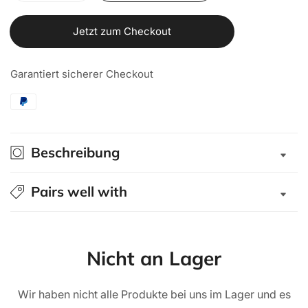
die
die
Menge
Menge
Jetzt zum Checkout
für
für
Alu-
Alu-
Garantiert sicherer Checkout
Cab
Cab
Hardtop
Hardtop
Adventure
Adventure
Toyota
Toyota
Hilux
Hilux
Beschreibung
2016+
2016+
Extra-
Extra-
Cab
Cab
Pairs well with
schwarz/
schwarz/
glatt
glatt
Nicht an Lager
Wir haben nicht alle Produkte bei uns im Lager und es