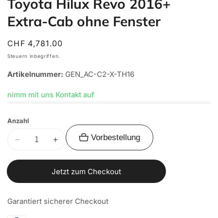
Toyota Hilux Revo 2016+
Extra-Cab ohne Fenster
Normaler
CHF 4,781.00
Preis
Steuern inbegriffen.
Artikelnummer:
GEN_AC-C2-X-TH16
nimm mit uns Kontakt auf
Anzahl
Vorbestellung
Verringere
Erhöhe
die
die
Menge
Menge
Jetzt zum Checkout
für
für
Alu-
Alu-
Garantiert sicherer Checkout
Cab
Cab
Hardtop
Hardtop