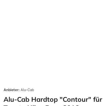
Medien
1
Anbieter:
Alu-Cab
in
Galerieansicht
Alu-Cab Hardtop "Contour" für
öffnen