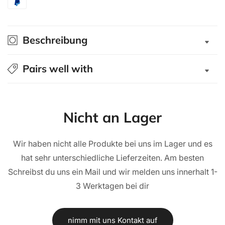
&quot;Contour&quot;
&quot;Contour&quot;
für
für
Toyota
Toyota
Beschreibung
Hilux
Hilux
Revo
Revo
2016+
2016+
Pairs well with
Extra-
Extra-
Cab
Cab
ohne
ohne
Fenster
Fenster
Nicht an Lager
Wir haben nicht alle Produkte bei uns im Lager und es
hat sehr unterschiedliche Lieferzeiten. Am besten
Schreibst du uns ein Mail und wir melden uns innerhalt 1-
3 Werktagen bei dir
nimm mit uns Kontakt auf