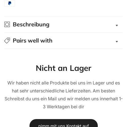
Explorer
Explorer
Ford
Ford
Ranger
Ranger
Beschreibung
2023+
2023+
Doppelkabine
Doppelkabine
Schwarz/Glatt
Schwarz/Glatt
Pairs well with
Nicht an Lager
Wir haben nicht alle Produkte bei uns im Lager und es
hat sehr unterschiedliche Lieferzeiten. Am besten
Schreibst du uns ein Mail und wir melden uns innerhalt 1-
3 Werktagen bei dir
nimm mit uns Kontakt auf