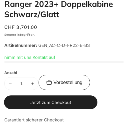
Ranger 2023+ Doppelkabine
Schwarz/Glatt
Normaler
CHF 3,701.00
Preis
Steuern inbegriffen.
Artikelnummer:
GEN_AC-C-D-FR22-E-BS
nimm mit uns Kontakt auf
Anzahl
Vorbestellung
Verringere
Erhöhe
die
die
Menge
Menge
Jetzt zum Checkout
für
für
Alu-
Alu-
Garantiert sicherer Checkout
Cab
Cab
Hardtop
Hardtop