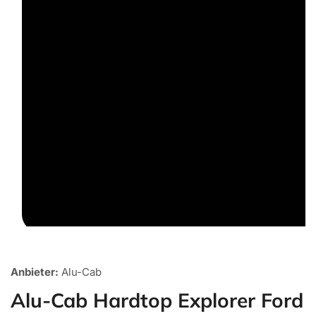
Medien
1
Anbieter:
Alu-Cab
in
Galerieansicht
Alu-Cab Hardtop Explorer Ford
öffnen