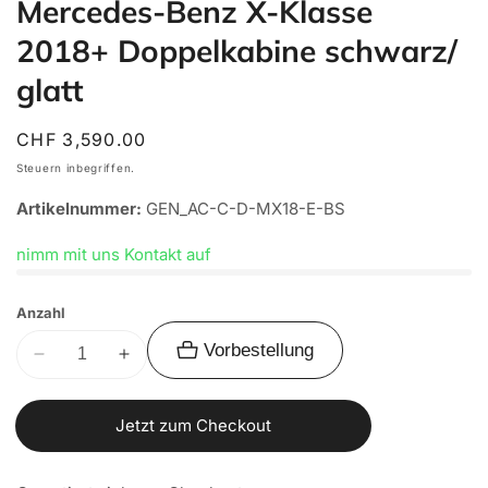
Mercedes-Benz X-Klasse
2018+ Doppelkabine schwarz/
glatt
Normaler
CHF 3,590.00
Preis
Steuern inbegriffen.
Artikelnummer:
GEN_AC-C-D-MX18-E-BS
nimm mit uns Kontakt auf
Anzahl
Vorbestellung
Verringere
Erhöhe
die
die
Menge
Menge
Jetzt zum Checkout
für
für
Alu-
Alu-