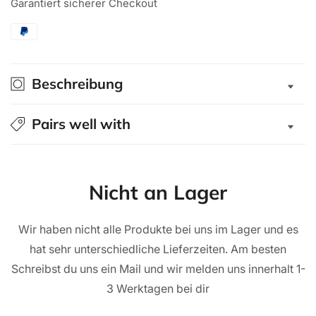
Garantiert sicherer Checkout
Cab
Cab
Hardtop
Hardtop
Explorer
Explorer
Mercedes-
Mercedes-
Benz
Benz
Beschreibung
X-
X-
Klasse
Klasse
2018+
2018+
Pairs well with
Doppelkabine
Doppelkabine
schwarz/
schwarz/
glatt
glatt
Nicht an Lager
Wir haben nicht alle Produkte bei uns im Lager und es
hat sehr unterschiedliche Lieferzeiten. Am besten
Schreibst du uns ein Mail und wir melden uns innerhalt 1-
3 Werktagen bei dir