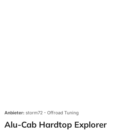
Medien
1
Anbieter:
storm72 - Offroad Tuning
in
Galerieansicht
Alu-Cab Hardtop Explorer
öffnen