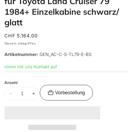
für Toyota Land Cruiser 79
1984+ Einzelkabine schwarz/
glatt
Normaler
CHF 5,164.00
Preis
Steuern inbegriffen.
Artikelnummer:
GEN_AC-C-S-TL79-E-BS
nimm mit uns Kontakt auf
Anzahl
Vorbestellung
Verringere
Erhöhe
die
die
Menge
Menge
für
für
Alu-
Alu-
Cab
Cab