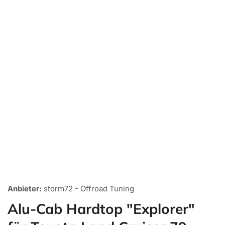
Medien
1
Anbieter:
storm72 - Offroad Tuning
in
Galerieansicht
Alu-Cab Hardtop "Explorer"
öffnen