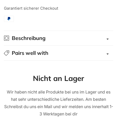
Hardtop
Hardtop
Garantiert sicherer Checkout
&quot;Explorer&quot;
&quot;Explorer&quot;
für
für
Toyota
Toyota
Land
Land
Cruiser
Cruiser
Beschreibung
79
79
1984+
1984+
Pairs well with
Einzelkabine
Einzelkabine
schwarz/
schwarz/
glatt
glatt
Nicht an Lager
Wir haben nicht alle Produkte bei uns im Lager und es
hat sehr unterschiedliche Lieferzeiten. Am besten
Schreibst du uns ein Mail und wir melden uns innerhalt 1-
3 Werktagen bei dir