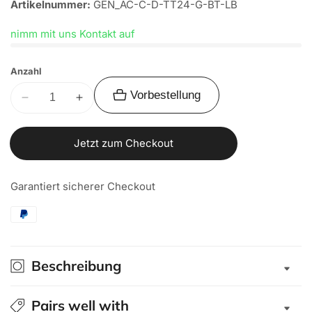
Artikelnummer:
GEN_AC-C-D-TT24-G-BT-LB
nimm mit uns Kontakt auf
Anzahl
Vorbestellung
Verringere
Erhöhe
die
die
Menge
Menge
Jetzt zum Checkout
für
für
Alu-
Alu-
Garantiert sicherer Checkout
Cab
Cab
Hardtop
Hardtop
&quot;Guard&quot;
&quot;Guard&quot;
für
für
Toyota
Toyota
Beschreibung
Tacoma
Tacoma
2024+
2024+
Longbed
Longbed
Pairs well with