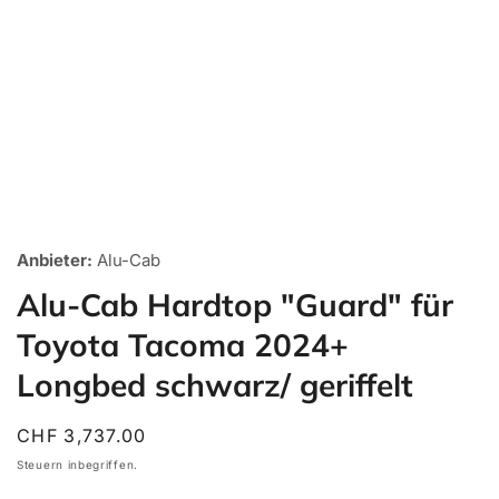
Medien
1
Anbieter:
Alu-Cab
in
Galerieansicht
Alu-Cab Hardtop "Guard" für
öffnen
Toyota Tacoma 2024+
Longbed schwarz/ geriffelt
Normaler
CHF 3,737.00
Preis
Steuern inbegriffen.