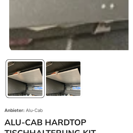
Medien
1
in
Galerieansicht
öffnen
Anbieter:
Alu-Cab
ALU-CAB HARDTOP
TISCHHALTERUNG KIT,