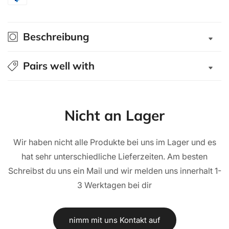
TISCHHALTERUNG
TISCHHALTERUNG
KIT,
KIT,
SCHWARZ
SCHWARZ
Beschreibung
(NUR
(NUR
CONTOUR)
CONTOUR)
Pairs well with
Nicht an Lager
Wir haben nicht alle Produkte bei uns im Lager und es
hat sehr unterschiedliche Lieferzeiten. Am besten
Schreibst du uns ein Mail und wir melden uns innerhalt 1-
3 Werktagen bei dir
nimm mit uns Kontakt auf