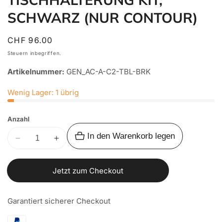
SCHWARZ (NUR CONTOUR)
Normaler
CHF 96.00
Preis
Steuern inbegriffen.
Artikelnummer:
GEN_AC-A-C2-TBL-BRK
Wenig Lager: 1 übrig
Anzahl
In den Warenkorb legen
Verringere
Erhöhe
die
die
Menge
Menge
Jetzt zum Checkout
für
für
ALU-
ALU-
Garantiert sicherer Checkout
CAB
CAB
HARDTOP
HARDTOP