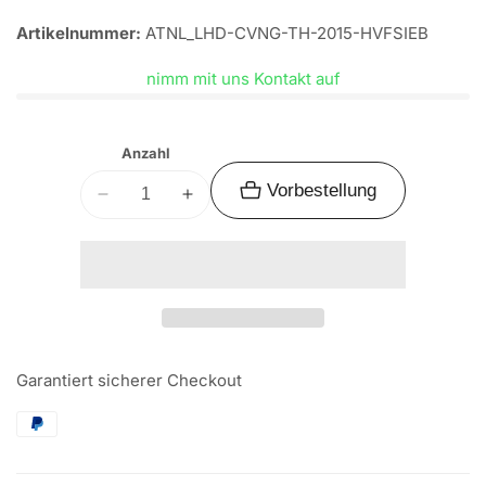
Artikelnummer:
ATNL_LHD-CVNG-TH-2015-HVFSIEB
nimm mit uns Kontakt auf
Anzahl
Vorbestellung
Verringere
Erhöhe
die
die
Menge
Menge
für
für
ClearView
ClearView
Next
Next
Generation
Generation
Garantiert sicherer Checkout
Towing
Towing
Mirrors
Mirrors
zu
zu
Toyota
Toyota
HiLux
HiLux