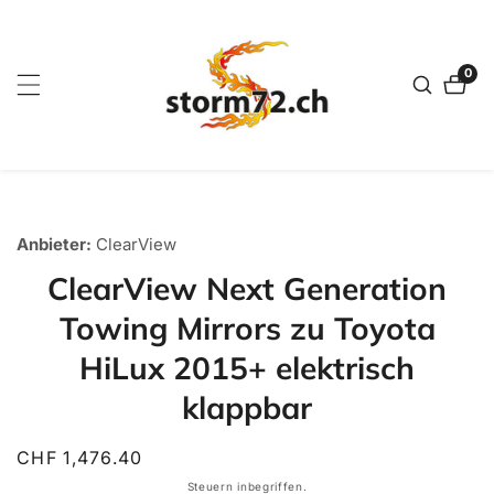
zum
nhalt
0
0
Artik
tinformationen
Anbieter:
ClearView
en
ClearView Next Generation
Towing Mirrors zu Toyota
HiLux 2015+ elektrisch
klappbar
Normaler
CHF 1,476.40
Preis
Steuern inbegriffen.