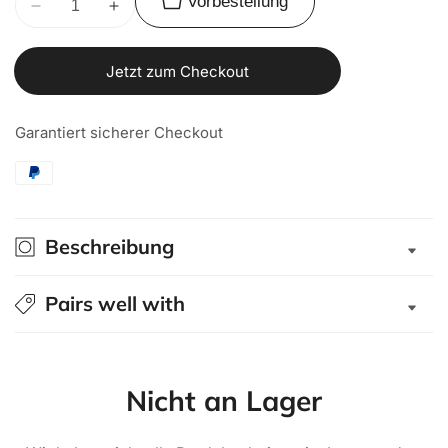
Vorbestellung
Verringere
Erhöhe
die
die
Menge
Menge
Jetzt zum Checkout
für
für
Fahrwerk
Fahrwerk
Garantiert sicherer Checkout
TJM
TJM
XGS
XGS
TTB
TTB
Ranger/Amarok
Ranger/Amarok
MY22
MY22
Beschreibung
raised
raised
+45mm
+45mm
+150kg
+150kg
Pairs well with
Nicht an Lager