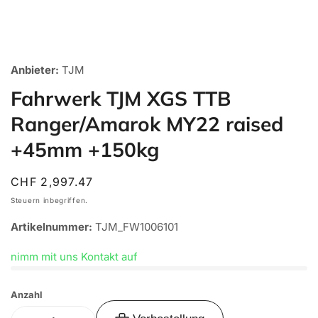
Medien
1
Anbieter:
TJM
in
Galerieansicht
Fahrwerk TJM XGS TTB
öffnen
Ranger/Amarok MY22 raised
+45mm +150kg
Normaler
CHF 2,997.47
Preis
Steuern inbegriffen.
Artikelnummer:
TJM_FW1006101
nimm mit uns Kontakt auf
Anzahl