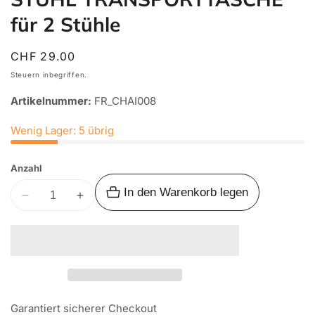
für 2 Stühle
Normaler
CHF 29.00
Preis
Steuern inbegriffen.
Artikelnummer:
FR_CHAI008
Wenig Lager: 5 übrig
Anzahl
In den Warenkorb legen
Verringere
Erhöhe
die
die
Menge
Menge
für
für
FRONT
FRONT
RUNNER
RUNNER
EXPANDER
EXPANDER
Garantiert sicherer Checkout