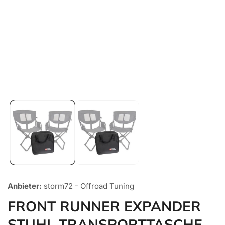
Medien
1
in
Galerieansicht
öffnen
Anbieter:
storm72 - Offroad Tuning
FRONT RUNNER EXPANDER
STUHL TRANSPORTTASCHE