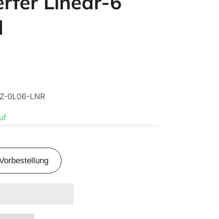
rfer Linear-6
d
Z-0L06-LNR
uf
Vorbestellung