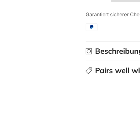
Lamps
Lamps
LED-
LED-
Garantiert sicherer Ch
Scheinwerfer
Scheinwerfer
Linear-
Linear-
6
6
Standard
Standard
Beschreibun
Pairs well w