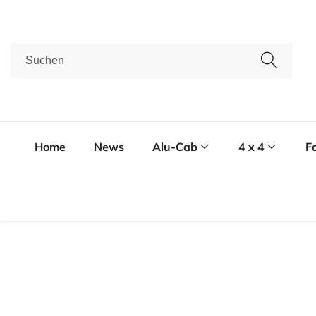
zum
nhalt
Suchen
Home
News
Alu-Cab
4 x 4
F
tinformationen
en