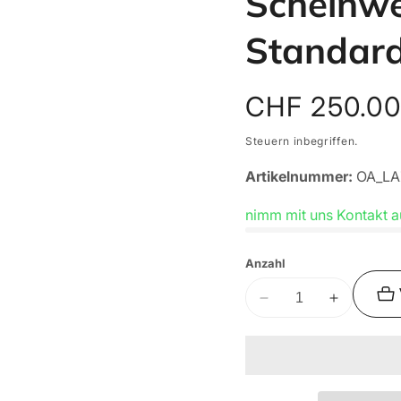
Scheinwe
Standar
Normaler
CHF 250.00
Preis
Steuern inbegriffen.
Artikelnummer:
OA_LA
nimm mit uns Kontakt a
Anzahl
Verringere
Erhöhe
die
die
Menge
Menge
für
für
Lazer
Lazer