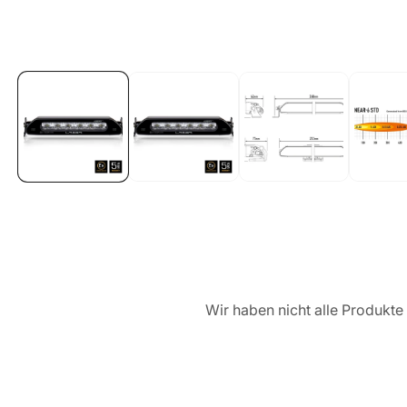
Medien
1
in
Galerieansicht
öffnen
Wir haben nicht alle Produkte